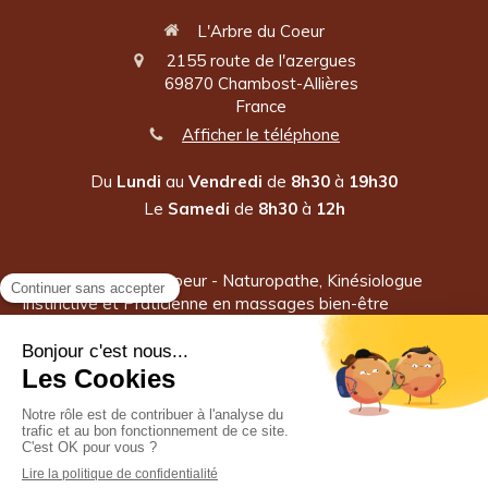
L'Arbre du Coeur
2155 route de l'azergues
69870
Chambost-Allières
France
Afficher le téléphone
Du
Lundi
au
Vendredi
de
8h30
à
19h30
Le
Samedi
de
8h30
à
12h
©2025 L'Arbre du Coeur - Naturopathe, Kinésiologue
Instinctive et Praticienne en massages bien-être
Plan du site
Mentions légales
Création et référencement du site par Simplébo