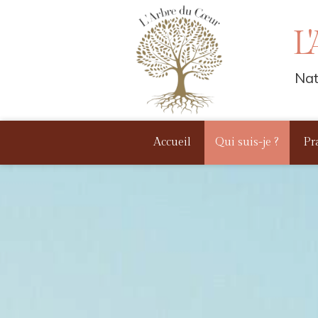
L
Nat
Accueil
Qui suis-je ?
Pr