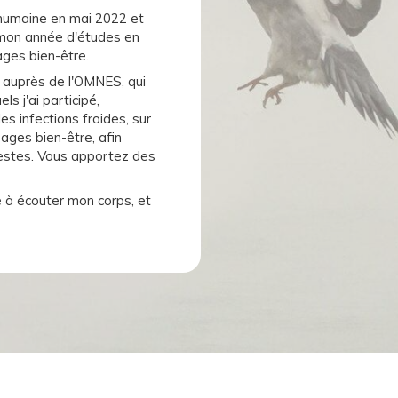
umaine en mai 2022 et
e mon année d'études en
ages bien-être.
 auprès de l'OMNES, qui
s j'ai participé,
s infections froides, sur
ages bien-être, afin
gestes. Vous apportez des
ué à écouter mon corps, et