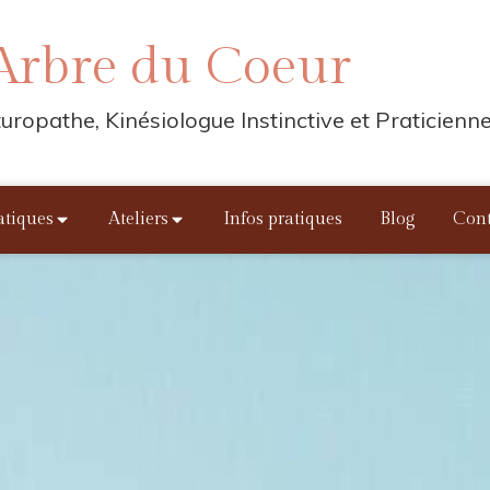
'Arbre du Coeur
uropathe, Kinésiologue Instinctive et Praticien
atiques
Ateliers
Infos pratiques
Blog
Cont