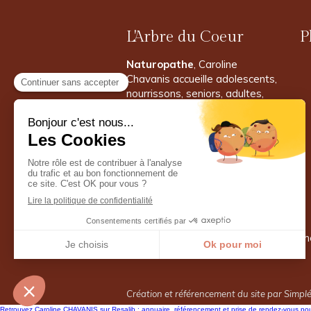
L'Arbre du Coeur
P
Naturopathe
, Caroline
Chavanis accueille adolescents,
nourrissons, seniors, adultes,
enfants dans son cabinet
proche de Villefranche-sur-
Saône
Prendre rendez-vous
©2025 L'Arbre du Coeur - Naturopathe,
Praticienne en massages bien-être
Création et référencement du site par Simpl
Retrouvez Caroline CHAVANIS sur Resalib : annuaire, référencement et prise de rendez-vous po